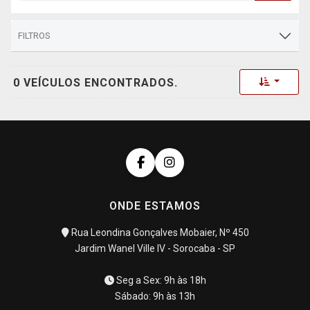
FILTROS
Toggle 
0 VEÍCULOS ENCONTRADOS.
ONDE ESTAMOS
Rua Leondina Gonçalves Mobaier, Nº 450
Jardim Wanel Ville IV - Sorocaba - SP
Seg a Sex: 9h às 18h
Sábado: 9h às 13h