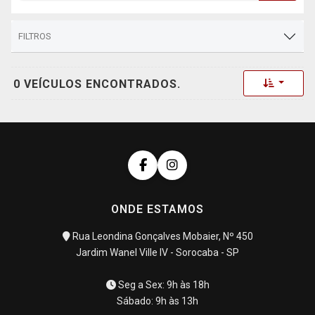
FILTROS
Toggle 
0 VEÍCULOS ENCONTRADOS.
ONDE ESTAMOS
Rua Leondina Gonçalves Mobaier, Nº 450
Jardim Wanel Ville IV - Sorocaba - SP
Seg a Sex: 9h às 18h
Sábado: 9h às 13h